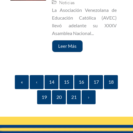
Noticias
La Asociación Venezolana de
Educación Católica (AVEC)
llevó adelante su XXXV
Asamblea Nacional...
Leer Más
«
‹
14
15
16
17
18
19
20
21
›