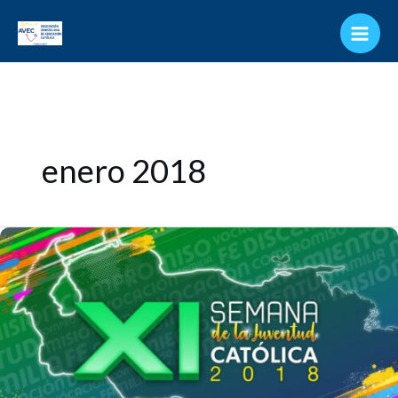
Ir
al
contenido
enero 2018
Semana
de
la
Juventud