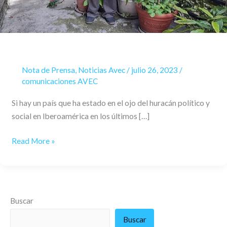
las
que
solo
enseñan
a
resolver
Nota de Prensa
,
Noticias Avec
/
julio 26, 2023
/
los
comunicaciones AVEC
problemas
Si hay un país que ha estado en el ojo del huracán político y
individuales
social en Iberoamérica en los últimos […]
y
fomentan
Read More »
el
egoísmo”
Buscar
Buscar