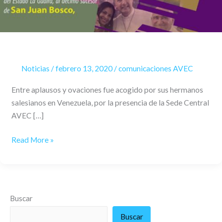
BOSCO,
EL
PADRE
ÁNGEL
FERNÁNDEZ
ARTIME,
Noticias
/
febrero 13, 2020
/
comunicaciones AVEC
RECTOR
Entre aplausos y ovaciones fue acogido por sus hermanos
MAYOR
salesianos en Venezuela, por la presencia de la Sede Central
DE
AVEC […]
LA
CONGREGACIÓN
Read More »
SALESIANA
Buscar
Buscar