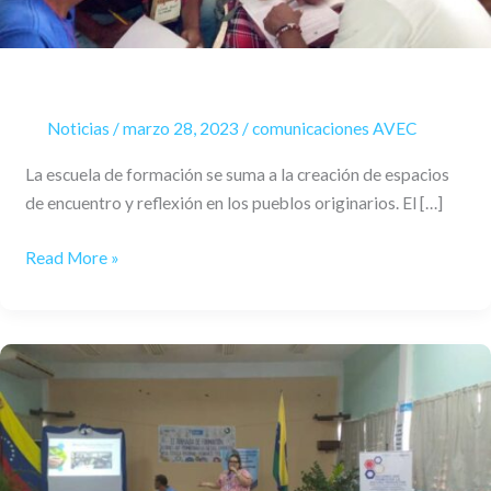
EN
EL
ESTADO
ZULIA
Noticias
/
marzo 28, 2023
/
comunicaciones AVEC
La escuela de formación se suma a la creación de espacios
de encuentro y reflexión en los pueblos originarios. El […]
Read More »
La
AVEC
asistirá
todo
el