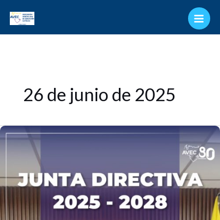
Ir
al
contenido
26 de junio de 2025
La
Asociación
Venezolana
de
Educación
Católica
(AVEC)